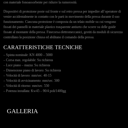
con materiale fonoassorbente per ridurre la rumorosità.
Dispositivi di protezione poste sul fronte e sul retro pressa per impedire all’operatore di
venire accidentalmente in contatto con le parti in movimento della pressa durante il suo
funzionamento. Ciascuna protezione è composta da un telaio mobile su cui vengono
fissati dei pannelli in materiale plastico trasparente antiurto che scorre su delle guide
fissate al montante della pressa. Finecorsa elettromeccanici, gestiti da moduli di sicurezza
controllano la posizione chiusa ed abilitano il comando della pressa.
CARATTERISTICHE TECNICHE
– Spinta nominale: KN 4000 – 5000
– Corsa max. regolabile: Su richiesta
– Luce piano – mazza: Su richiesta
– Dimensione piano di lavoro: Su richiesta
– Velocità di lavoro: mm/sec. 40-15
– Velocità di avvicinamento: mm/sec. 500
– Velocità di ritorno: mm/sec. 550
– Potenza installata: Kw45 – 90/4 poli/1400gg
GALLERIA