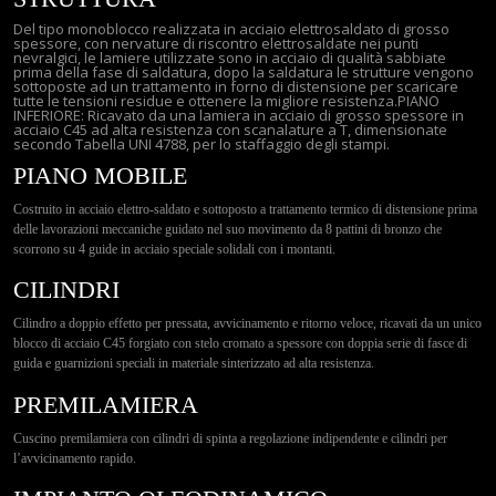
Contatti
Del tipo monoblocco realizzata in acciaio elettrosaldato di grosso
spessore, con nervature di riscontro elettrosaldate nei punti
nevralgici, le lamiere utilizzate sono in acciaio di qualità sabbiate
prima della fase di saldatura, dopo la saldatura le strutture vengono
sottoposte ad un trattamento in forno di distensione per scaricare
tutte le tensioni residue e ottenere la migliore resistenza.PIANO
INFERIORE: Ricavato da una lamiera in acciaio di grosso spessore in
acciaio C45 ad alta resistenza con scanalature a T, dimensionate
secondo Tabella UNI 4788, per lo staffaggio degli stampi.
PIANO MOBILE
Costruito in acciaio elettro-saldato e sottoposto a trattamento termico di distensione prima
delle lavorazioni meccaniche guidato nel suo movimento da 8 pattini di bronzo che
scorrono su 4 guide in acciaio speciale solidali con i montanti.
CILINDRI
Cilindro a doppio effetto per pressata, avvicinamento e ritorno veloce, ricavati da un unico
blocco di acciaio C45 forgiato con stelo cromato a spessore con doppia serie di fasce di
guida e guarnizioni speciali in materiale sinterizzato ad alta resistenza.
PREMILAMIERA
Cuscino premilamiera con cilindri di spinta a regolazione indipendente e cilindri per
l’avvicinamento rapido.