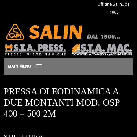
Officine Salin.. dal
1906
MAIN MENU
Home
PRESSA OLEODINAMICA A
Azienda
DUE MONTANTI MOD. OSP
400 – 500 2M
Prodotti
Dove siamo
STRUTTURA