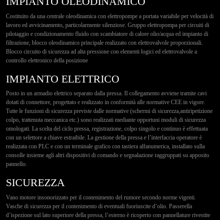
IMPIANTO OLEODINAMICO
Costituito da una centrale oleodinamica con elettropompe a portata variabile per velocità di
lavoro ed avvicinamento, particolarmente silenziose. Gruppo elettropompa per circuiti di
pilotaggio e condizionamento fluido con scambiatore di calore olio/acqua ed impianto di
filtrazione, blocco oleodinamico principale realizzato con elettrovalvole proporzionali.
Blocco circuito di sicurezza ad alta pressione con elementi logici ed elettrovalvole a
controllo elettronico della posizione
IMPIANTO ELETTRICO
Posto in un armadio elettrico separato dalla pressa. Il collegamento avviene tramite cavi
dotati di connettore, progettato e realizzato in conformità alle normative CEE in vigore.
Tutte le funzioni di sicurezza previste dalle normative (schermi di sicurezza,antiripetizione
colpo, trattenuta meccanica etc.) sono realizzati mediante opportuni moduli di sicurezza
omologati. La scelta del ciclo pressa, registrazione, colpo singolo e continuo è effettuata
con un selettore a chiave estraibile. La gestione della pressa e l’interfaccia operatore è
realizzata con PLC e con un terminale grafico con tastiera alfanumerica, installato sulla
consolle insieme agli altri dispositivi di comando e segnalazione raggruppati su apposito
pannello.
SICUREZZA
Vano motore insonorizzato per il contenimento del rumore secondo norme vigenti.
Vasche di sicurezza per il contenimento di eventuali fuoriuscite d’olio. Passerella
d’ispezione sul lato superiore della pressa, l’esterno è ricoperto con pannellature rivestite