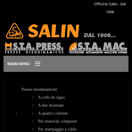
Officine Salin.. dal
1906
MAIN MENU
Home
Presse oleodinamiche
Azienda
A collo di cigno
A due montanti
Prodotti
A quattro colonne
Per materiali compositi
Dove siamo
Per stampaggio a caldo