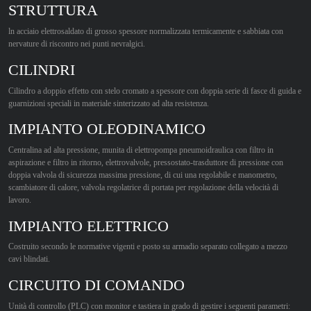
STRUTTURA
ln acciaio elettrosaldato di grosso spessore normalizzata termicamente e sabbiata con
nervature di riscontro nei punti nevralgici.
CILINDRI
Cilindro a doppio effetto con stelo cromato a spessore con doppia serie di fasce di guida e
guarnizioni speciali in materiale sinterizzato ad alta resistenza.
IMPIANTO OLEODINAMICO
Centralina ad alta pressione, munita di elettropompa pneumoidraulica con filtro in
aspirazione e filtro in ritorno, elettrovalvole, pressostato-trasduttore di pressione con
doppia valvola di sicurezza massima pressione, di cui una regolabile e manometro,
scambiatore di calore, valvola regolatrice di portata per regolazione della velocità di
lavoro.
IMPIANTO ELETTRICO
Costruito secondo le normative vigenti e posto su armadio separato collegato a mezzo
cavi blindati.
CIRCUITO DI COMANDO
Unità di controllo (PLC) con monitor e tastiera in grado di gestire i seguenti parametri: