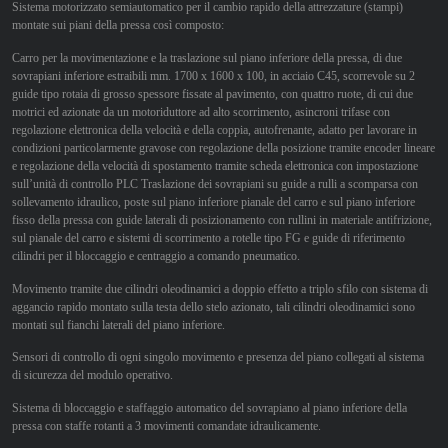
Sistema motorizzato semiautomatico per il cambio rapido della attrezzature (stampi)
Contatti
montate sui piani della pressa così composto:
Carro per la movimentazione e la traslazione sul piano inferiore della pressa, di due
sovrapiani inferiore estraibili mm. 1700 x 1600 x 100, in acciaio C45, scorrevole su 2
guide tipo rotaia di grosso spessore fissate al pavimento, con quattro ruote, di cui due
motrici ed azionate da un motoriduttore ad alto scorrimento, asincroni trifase con
regolazione elettronica della velocità e della coppia, autofrenante, adatto per lavorare in
condizioni particolarmente gravose con regolazione della posizione tramite encoder lineare
e regolazione della velocità di spostamento tramite scheda elettronica con impostazione
sull’unità di controllo PLC Traslazione dei sovrapiani su guide a rulli a scomparsa con
sollevamento idraulico, poste sul piano inferiore pianale del carro e sul piano inferiore
fisso della pressa con guide laterali di posizionamento con rullini in materiale antifrizione,
sul pianale del carro e sistemi di scorrimento a rotelle tipo FG e guide di riferimento
cilindri per il bloccaggio e centraggio a comando pneumatico.
Movimento tramite due cilindri oleodinamici a doppio effetto a triplo sfilo con sistema di
aggancio rapido montato sulla testa dello stelo azionato, tali cilindri oleodinamici sono
montati sul fianchi laterali del piano inferiore.
Sensori di controllo di ogni singolo movimento e presenza del piano collegati al sistema
di sicurezza del modulo operativo.
Sistema di bloccaggio e staffaggio automatico del sovrapiano al piano inferiore della
pressa con staffe rotanti a 3 movimenti comandate idraulicamente.