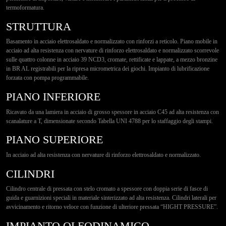
Contatti
termoformatura.
STRUTTURA
Basamento in acciaio elettrosaldato e normalizzato con rinforzi a reticolo. Piano mobile in
acciaio ad alta resistenza con nervature di rinforzo elettrosaldato e normalizzato scorrevole
sulle quattro colonne in acciaio 39 NCD3, cromate, rettificate e lappate, a mezzo bronzine
in BR AL registrabili per la ripresa micrometrica dei giochi. Impianto di lubrificazione
forzata con pompa programmabile.
PIANO INFERIORE
Ricavato da una lamiera in acciaio di grosso spessore in acciaio C45 ad alta resistenza con
scanalature a T, dimensionate secondo Tabella UNI 4788 per lo staffaggio degli stampi.
PIANO SUPERIORE
In acciaio ad alta resistenza con nervature di rinforzo elettrosaldato e normalizzato.
CILINDRI
Cilindro centrale di pressata con stelo cromato a spessore con doppia serie di fasce di
guida e guarnizioni speciali in materiale sinterizzato ad alta resistenza. Cilindri laterali per
avvicinamento e ritorno veloce con funzione di ulteriore pressata “HIGHT PRESSURE”.
IMPIANTO OLEODINAMICO