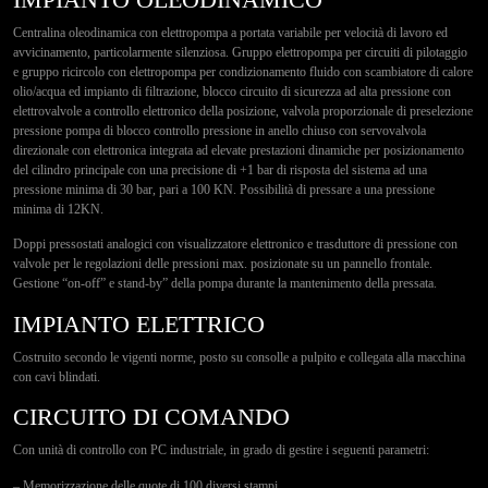
Centralina oleodinamica con elettropompa a portata variabile per velocità di lavoro ed
avvicinamento, particolarmente silenziosa. Gruppo elettropompa per circuiti di pilotaggio
e gruppo ricircolo con elettropompa per condizionamento fluido con scambiatore di calore
olio/acqua ed impianto di filtrazione, blocco circuito di sicurezza ad alta pressione con
elettrovalvole a controllo elettronico della posizione, valvola proporzionale di preselezione
pressione pompa di blocco controllo pressione in anello chiuso con servovalvola
direzionale con elettronica integrata ad elevate prestazioni dinamiche per posizionamento
del cilindro principale con una precisione di +1 bar di risposta del sistema ad una
pressione minima di 30 bar, pari a 100 KN. Possibilità di pressare a una pressione
minima di 12KN.
Doppi pressostati analogici con visualizzatore elettronico e trasduttore di pressione con
valvole per le regolazioni delle pressioni max. posizionate su un pannello frontale.
Gestione “on-off” e stand-by” della pompa durante la mantenimento della pressata.
IMPIANTO ELETTRICO
Costruito secondo le vigenti norme, posto su consolle a pulpito e collegata alla macchina
con cavi blindati.
CIRCUITO DI COMANDO
Con unità di controllo con PC industriale, in grado di gestire i seguenti parametri:
– Memorizzazione delle quote di 100 diversi stampi