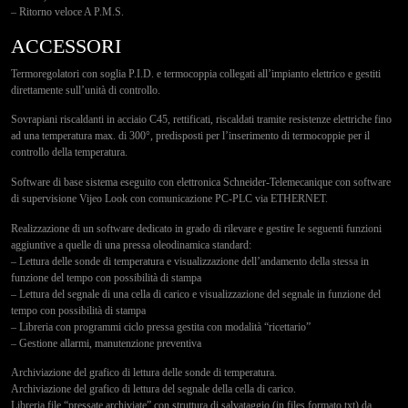
– Ritorno veloce A P.M.S.
ACCESSORI
Termoregolatori con soglia P.I.D. e termocoppia collegati all’impianto elettrico e gestiti
direttamente sull’unità di controllo.
Sovrapiani riscaldanti in acciaio C45, rettificati, riscaldati tramite resistenze elettriche fino
ad una temperatura max. di 300°, predisposti per l’inserimento di termocoppie per il
controllo della temperatura.
Software di base sistema eseguito con elettronica Schneider-Telemecanique con software
di supervisione Vijeo Look con comunicazione PC-PLC via ETHERNET.
Realizzazione di un software dedicato in grado di rilevare e gestire Ie seguenti funzioni
aggiuntive a quelle di una pressa oleodinamica standard:
– Lettura delle sonde di temperatura e visualizzazione dell’andamento della stessa in
funzione del tempo con possibilità di stampa
– Lettura del segnale di una cella di carico e visualizzazione del segnale in funzione del
tempo con possibilità di stampa
– Libreria con programmi ciclo pressa gestita con modalità “ricettario”
– Gestione allarmi, manutenzione preventiva
Archiviazione del grafico di lettura delle sonde di temperatura.
Archiviazione del grafico di lettura del segnale della cella di carico.
Libreria file “pressate archiviate” con struttura di salvataggio (in files formato txt) da