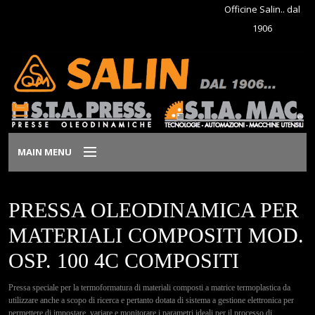
Officine Salin.. dal
1906
MAIN MENU
Home
PRESSA OLEODINAMICA PER
Azienda
MATERIALI COMPOSITI MOD.
OSP. 100 4C COMPOSITI
Prodotti
Pressa speciale per la termoformatura di materiali composti a matrice termoplastica da
Dove siamo
utilizzare anche a scopo di ricerca e pertanto dotata di sistema a gestione elettronica per
permettere di impostare, variare e monitorare i parametri ideali per il processo di