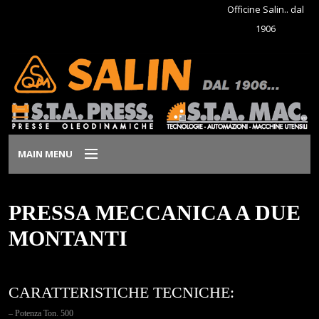
Officine Salin.. dal
1906
MAIN MENU
Home
PRESSA MECCANICA A DUE
Azienda
MONTANTI
Prodotti
CARATTERISTICHE TECNICHE:
Dove siamo
– Potenza Ton. 500