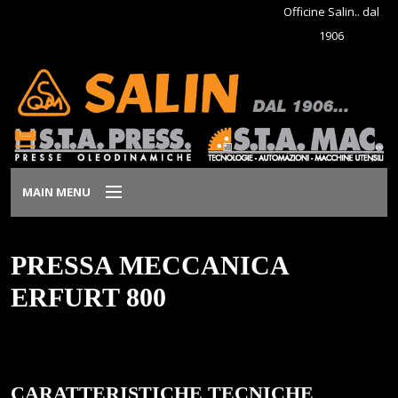
Officine Salin.. dal
1906
MAIN MENU
Home
PRESSA MECCANICA
Azienda
ERFURT 800
Prodotti
Dove siamo
CARATTERISTICHE TECNICHE